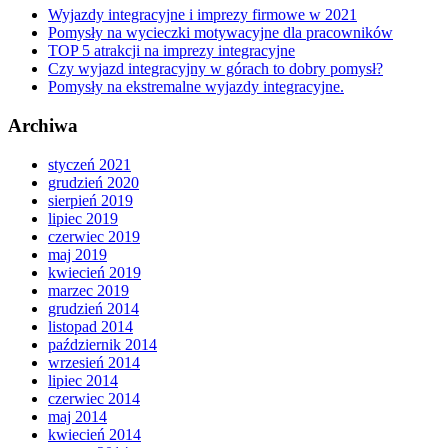
Wyjazdy integracyjne i imprezy firmowe w 2021
Pomysły na wycieczki motywacyjne dla pracowników
TOP 5 atrakcji na imprezy integracyjne
Czy wyjazd integracyjny w górach to dobry pomysł?
Pomysły na ekstremalne wyjazdy integracyjne.
Archiwa
styczeń 2021
grudzień 2020
sierpień 2019
lipiec 2019
czerwiec 2019
maj 2019
kwiecień 2019
marzec 2019
grudzień 2014
listopad 2014
październik 2014
wrzesień 2014
lipiec 2014
czerwiec 2014
maj 2014
kwiecień 2014