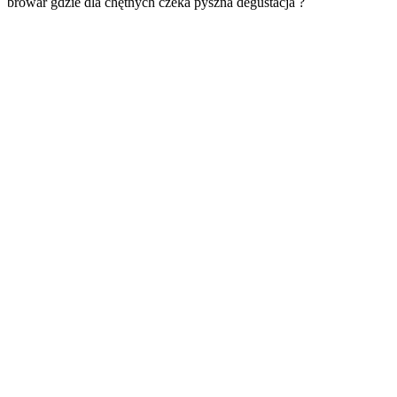
browar gdzie dla chętnych czeka pyszna degustacja ?