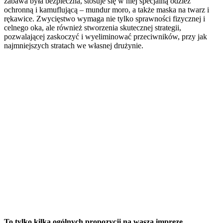
zabawa była bezpieczna, stosuje się w niej specjalną odzież
ochronną i kamuflującą – mundur moro, a także maska na twarz i
rękawice. Zwycięstwo wymaga nie tylko sprawności fizycznej i
celnego oka, ale również stworzenia skutecznej strategii,
pozwalającej zaskoczyć i wyeliminować przeciwników, przy jak
najmniejszych stratach we własnej drużynie.
To tylko kilka ogólnych propozycji na waszą imprezę