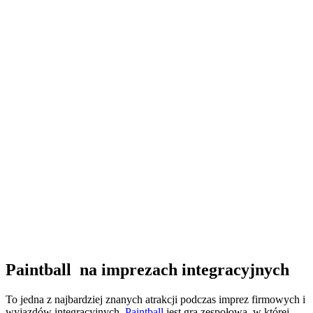
Paintball na imprezach integracyjnych
To jedna z najbardziej znanych atrakcji podczas imprez firmowych i
wyjazdów integracyjnych.
Paintball
jest grą zespołową, w której