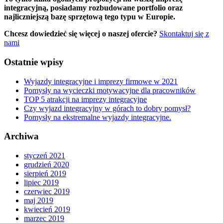
integracyjną, posiadamy rozbudowane portfolio oraz
najliczniejszą bazę sprzętową tego typu w Europie.
Chcesz dowiedzieć się więcej o naszej ofercie?
Skontaktuj się z
nami
Ostatnie wpisy
Wyjazdy integracyjne i imprezy firmowe w 2021
Pomysły na wycieczki motywacyjne dla pracowników
TOP 5 atrakcji na imprezy integracyjne
Czy wyjazd integracyjny w górach to dobry pomysł?
Pomysły na ekstremalne wyjazdy integracyjne.
Archiwa
styczeń 2021
grudzień 2020
sierpień 2019
lipiec 2019
czerwiec 2019
maj 2019
kwiecień 2019
marzec 2019