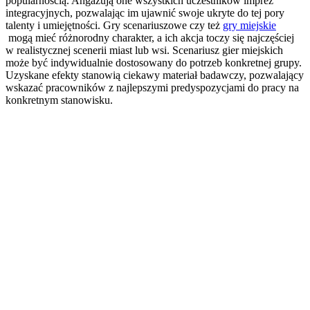
popularnością. Angażują one wszystkich uczestników imprez
integracyjnych, pozwalając im ujawnić swoje ukryte do tej pory
talenty i umiejętności. Gry scenariuszowe czy też
gry miejskie
mogą mieć różnorodny charakter, a ich akcja toczy się najczęściej
w realistycznej scenerii miast lub wsi. Scenariusz gier miejskich
może być indywidualnie dostosowany do potrzeb konkretnej grupy.
Uzyskane efekty stanowią ciekawy materiał badawczy, pozwalający
wskazać pracowników z najlepszymi predyspozycjami do pracy na
konkretnym stanowisku.