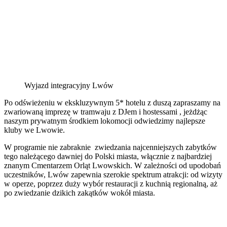
Wyjazd integracyjny Lwów
Po odświeżeniu w ekskluzywnym 5* hotelu z duszą zapraszamy na
zwariowaną imprezę w tramwaju z DJem i hostessami , jeżdżąc
naszym prywatnym środkiem lokomocji odwiedzimy najlepsze
kluby we Lwowie.
W programie nie zabraknie zwiedzania najcenniejszych zabytków
tego należącego dawniej do Polski miasta, włącznie z najbardziej
znanym Cmentarzem Orląt Lwowskich. W zależności od upodobań
uczestników, Lwów zapewnia szerokie spektrum atrakcji: od wizyty
w operze, poprzez duży wybór restauracji z kuchnią regionalną, aż
po zwiedzanie dzikich zakątków wokół miasta.