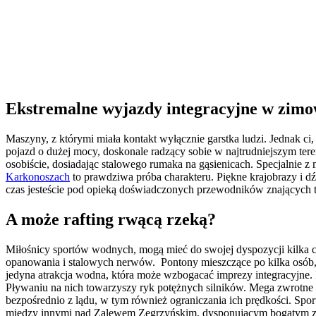
Ekstremalne wyjazdy integracyjne w zimo
Maszyny, z którymi miała kontakt wyłącznie garstka ludzi. Jednak ci
pojazd o dużej mocy, doskonale radzący sobie w najtrudniejszym teren
osobiście, dosiadając stalowego rumaka na gąsienicach. Specjalnie 
Karkonoszach
to prawdziwa próba charakteru. Piękne krajobrazy i dź
czas jesteście pod opieką doświadczonych przewodników znających t
A może rafting rwącą rzeką?
Miłośnicy sportów wodnych, mogą mieć do swojej dyspozycji kilka ci
opanowania i stalowych nerwów. Pontony mieszczące po kilka osób, 
jedyna atrakcja wodna, która może wzbogacać imprezy integracyjne. 
Pływaniu na nich towarzyszy ryk potężnych silników. Mega zwrotn
bezpośrednio z lądu, w tym również ograniczania ich prędkości. Spor
między innymi nad Zalewem Zegrzyńskim, dysponującym bogatym z