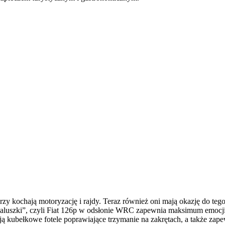
zy kochają motoryzację i rajdy. Teraz również oni mają okazję do teg
 „maluszki”, czyli Fiat 126p w odsłonie WRC zapewnia maksimum emocj
ają kubełkowe fotele poprawiające trzymanie na zakrętach, a także z