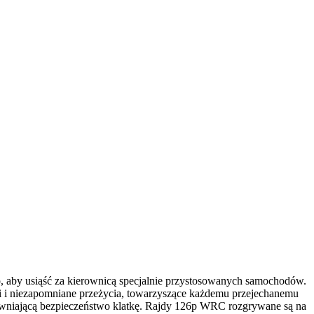
o, aby usiąść za kierownicą specjalnie przystosowanych samochodów.
i i niezapomniane przeżycia, towarzyszące każdemu przejechanemu
apewniającą bezpieczeństwo klatkę. Rajdy 126p WRC rozgrywane są na