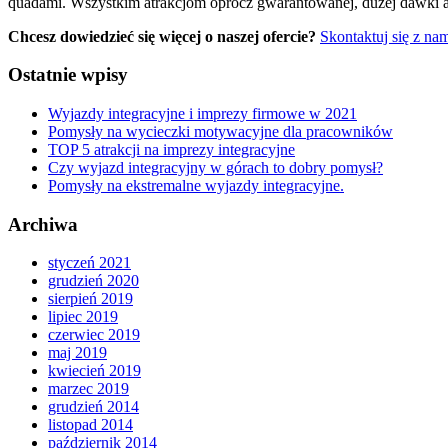
quadami. Wszystkim atrakcjom oprócz gwarantowanej, dużej dawki ad
Chcesz dowiedzieć się więcej o naszej ofercie?
Skontaktuj się z na
Ostatnie wpisy
Wyjazdy integracyjne i imprezy firmowe w 2021
Pomysły na wycieczki motywacyjne dla pracowników
TOP 5 atrakcji na imprezy integracyjne
Czy wyjazd integracyjny w górach to dobry pomysł?
Pomysły na ekstremalne wyjazdy integracyjne.
Archiwa
styczeń 2021
grudzień 2020
sierpień 2019
lipiec 2019
czerwiec 2019
maj 2019
kwiecień 2019
marzec 2019
grudzień 2014
listopad 2014
październik 2014