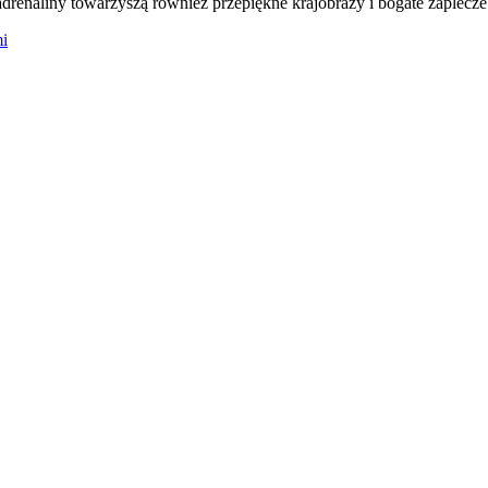
renaliny towarzyszą również przepiękne krajobrazy i bogate zaplecze
mi