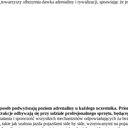
m
towarzyszy olbrzymia dawka adrenaliny i rywalizacji, sprawiając że je
posób podwyższają poziom adrenaliny u każdego uczestnika. Prior
akcje odbywają się przy udziale profesjonalnego sprzętu, będąceg
działania i sprawność wszystkich mechanizmów odpowiadających za b
, takie jak szalona jazda pojazdami side by side, wzorowanymi na po