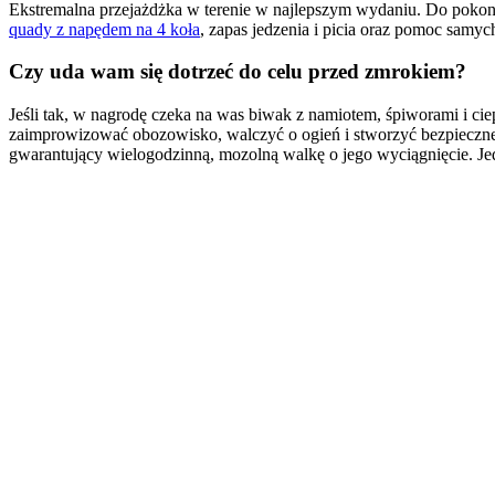
Ekstremalna przejażdżka w terenie w najlepszym wydaniu. Do pokona
quady z napędem na 4 koła
, zapas jedzenia i picia oraz pomoc samych
Czy uda wam się dotrzeć do celu przed zmrokiem?
Jeśli tak, w nagrodę czeka na was biwak z namiotem, śpiworami i ciepł
zaimprowizować obozowisko, walczyć o ogień i stworzyć bezpieczne,
gwarantujący wielogodzinną, mozolną walkę o jego wyciągnięcie. Jedn