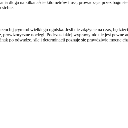
nia długa na kilkanaście kilometrów trasa, prowadząca przez bagnist
 siebie.
em bijącym od wielkiego ogniska. Jeśli nie zdążycie na czas, będziecie
 prowizoryczne noclegi. Podczas takiej wyprawy nic nie jest pewne 
ak po odwadze, sile i determinacji poznaje się prawdziwie mocne chara