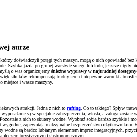
wej aurze
, którzy doświadczyli potęgi tych maszyn, mogą o nich opowiadać bez k
ie. Szybka jazda po grubej warstwie śniegu lub lodu, jeszcze nigdy nie
z myślą o was organizujemy
śnieżne wyprawy w najtrudniej dostępny
więk silników rekompensują trudny teren i niepewne warunki atmosfery
o miejsce i wasze maszyny.
ekawych atrakcji. Jedna z nich to
rafting
. Co to takiego? Spływ trat
wyposażone są w specjalne zabezpieczenia, wiosła, a załoga zostaje 
Pozostałe z nich to skutery wodne. Wyobraź sobie bardzo szybkie i m
e i wygodne, zapewniają maksymalne bezpieczeństwo użytkownikom. 
ty wodne są bardzo lubianym elementem imprez integracyjnych, przyciąg
apleczem turystycznym i gastronomicznym.