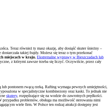
ońca. Teraz również ty masz okazję, aby dosiąść skuter śnieżny –
 dostarczała takiej frajdy. Możesz się teraz o tym przekonać
ch miejscach w kraju.
Ekstremalne wyprawy w Bieszczadach lub
czne, z którymi zawsze trzeba się liczyć. Oczywiście, przez cały
wą lub pontonem rwącą rzeką. Rafting wymaga pewnych umiejętności,
wyposażona w specjalistyczne kombinezony oraz kaski. To jednak nie
ocne
skutery
, rozpędzające się na wodzie do zawrotnych prędkości.
W przypadku problemów, obsługa ma możliwość sterowania nimi
ającym wiele firm. W Polsce ten rodzaj atrakcji dostępny jest