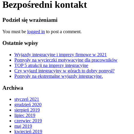
Bezpośredni kontakt
Podziel się wrażeniami
You must be
logged in
to post a comment.
Ostatnie wpisy
Wyjazdy integracyjne i imprezy firmowe w 2021
Pomysły na wycieczki motywacyjne dla pracowników
TOP 5 atrakcji na imprezy integracyjne
Czy wyjazd integracyjny w górach to dobry pomysł?
Pomysły na ekstremalne wyjazdy integracyjne.
Archiwa
styczeń 2021
grudzień 2020
sierpień 2019
lipiec 2019
czerwiec 2019
maj 2019
kwiecień 2019