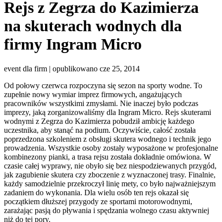
Rejs z Zegrza do Kazimierza
na skuterach wodnych dla
firmy Ingram Micro
event dla firm | opublikowano cze 25, 2014
Od połowy czerwca rozpoczyna się sezon na sporty wodne. To
zupełnie nowy wymiar imprez firmowych, angażujących
pracowników wszystkimi zmysłami. Nie inaczej było podczas
imprezy, jaką zorganizowaliśmy dla Ingram Micro. Rejs skuterami
wodnymi z Zegrza do Kazimierza pobudził ambicję każdego
uczestnika, aby stanąć na podium. Oczywiście, całość została
poprzedzona szkoleniem z obsługi skutera wodnego i technik jego
prowadzenia. Wszystkie osoby zostały wyposażone w profesjonalne
kombinezony pianki, a trasa rejsu została dokładnie omówiona. W
czasie całej wyprawy, nie obyło się bez niespodziewanych przygód,
jak zagubienie skutera czy zboczenie z wyznaczonej trasy. Finalnie,
każdy samodzielnie przekroczył linię mety, co było najważniejszym
zadaniem do wykonania. Dla wielu osób ten rejs okazał się
początkiem dłuższej przygody ze sportami motorowodnymi,
zarażając pasją do pływania i spędzania wolnego czasu aktywniej
niż do tej pory.