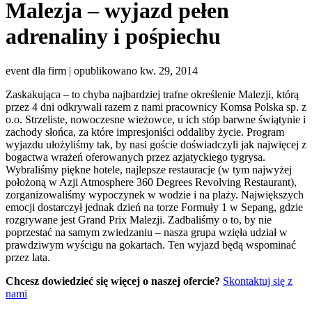
Malezja – wyjazd pełen
adrenaliny i pośpiechu
event dla firm | opublikowano kw. 29, 2014
Zaskakująca – to chyba najbardziej trafne określenie Malezji, którą
przez 4 dni odkrywali razem z nami pracownicy Komsa Polska sp. z
o.o. Strzeliste, nowoczesne wieżowce, u ich stóp barwne świątynie i
zachody słońca, za które impresjoniści oddaliby życie. Program
wyjazdu ułożyliśmy tak, by nasi goście doświadczyli jak najwięcej z
bogactwa wrażeń oferowanych przez azjatyckiego tygrysa.
Wybraliśmy piękne hotele, najlepsze restauracje (w tym najwyżej
położoną w Azji Atmosphere 360 Degrees Revolving Restaurant),
zorganizowaliśmy wypoczynek w wodzie i na plaży. Największych
emocji dostarczył jednak dzień na torze Formuły 1 w Sepang, gdzie
rozgrywane jest Grand Prix Malezji. Zadbaliśmy o to, by nie
poprzestać na samym zwiedzaniu – nasza grupa wzięła udział w
prawdziwym wyścigu na gokartach. Ten wyjazd będą wspominać
przez lata.
Chcesz dowiedzieć się więcej o naszej ofercie?
Skontaktuj się z
nami