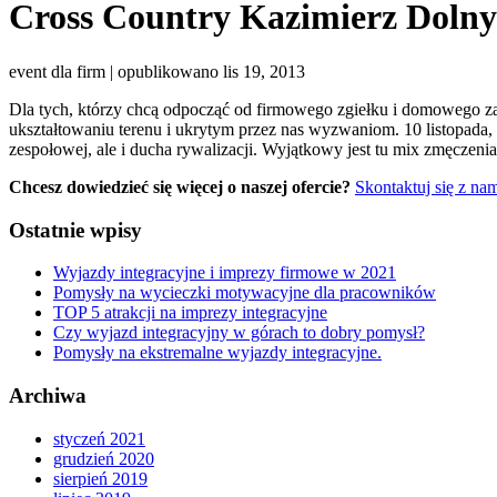
Cross Country Kazimierz Dolny
event dla firm | opublikowano lis 19, 2013
Dla tych, którzy chcą odpocząć od firmowego zgiełku i domowego 
ukształtowaniu terenu i ukrytym przez nas wyzwaniom. 10 listopada, 
zespołowej, ale i ducha rywalizacji. Wyjątkowy jest tu mix zmęczenia 
Chcesz dowiedzieć się więcej o naszej ofercie?
Skontaktuj się z na
Ostatnie wpisy
Wyjazdy integracyjne i imprezy firmowe w 2021
Pomysły na wycieczki motywacyjne dla pracowników
TOP 5 atrakcji na imprezy integracyjne
Czy wyjazd integracyjny w górach to dobry pomysł?
Pomysły na ekstremalne wyjazdy integracyjne.
Archiwa
styczeń 2021
grudzień 2020
sierpień 2019