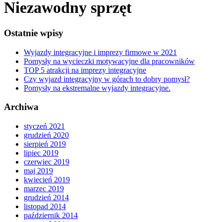
Niezawodny sprzęt
Ostatnie wpisy
Wyjazdy integracyjne i imprezy firmowe w 2021
Pomysły na wycieczki motywacyjne dla pracowników
TOP 5 atrakcji na imprezy integracyjne
Czy wyjazd integracyjny w górach to dobry pomysł?
Pomysły na ekstremalne wyjazdy integracyjne.
Archiwa
styczeń 2021
grudzień 2020
sierpień 2019
lipiec 2019
czerwiec 2019
maj 2019
kwiecień 2019
marzec 2019
grudzień 2014
listopad 2014
październik 2014